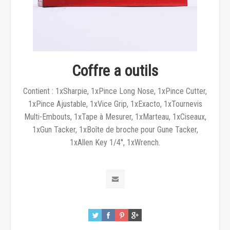
Coffre a outils
Contient : 1xSharpie, 1xPince Long Nose, 1xPince Cutter,
1xPince Ajustable, 1xVice Grip, 1xExacto, 1xTournevis
Multi-Embouts, 1xTape à Mesurer, 1xMarteau, 1xCiseaux,
1xGun Tacker, 1xBoîte de broche pour Gune Tacker,
1xAllen Key 1/4'', 1xWrench.