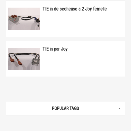
TIE in de secheuse a 2 Joy femelle
TIE in par Joy
POPULAR TAGS