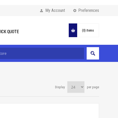
My Account
Preferences
(0)
items
ICK QUOTE
Display
per page