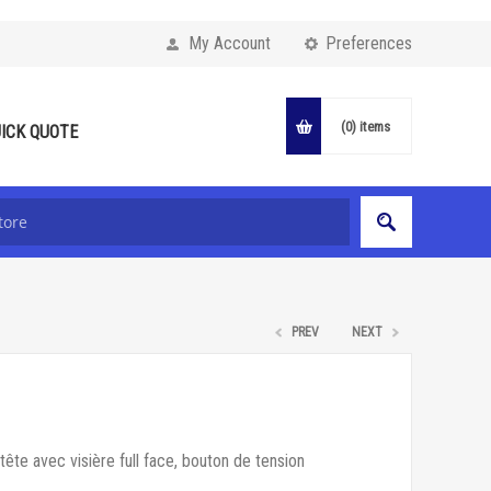
My Account
Preferences
(0)
items
ICK QUOTE
PREV
NEXT
ête avec visière full face, bouton de tension