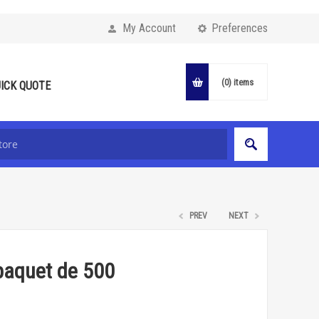
My Account
Preferences
(0)
items
ICK QUOTE
PREV
NEXT
paquet de 500