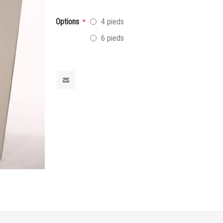
Options
4 pieds
*
6 pieds