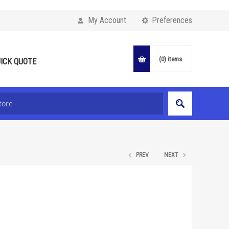
My Account
Preferences
(0)
items
ICK QUOTE
PREV
NEXT