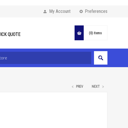
My Account
Preferences
(0)
items
ICK QUOTE
PREV
NEXT