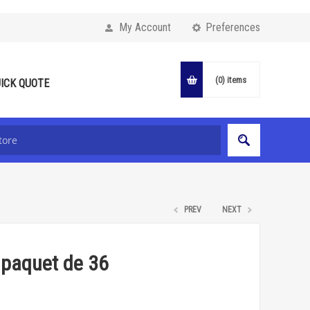
My Account
Preferences
(0)
items
ICK QUOTE
PREV
NEXT
 paquet de 36