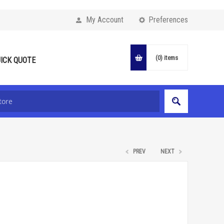
My Account
Preferences
(0)
items
ICK QUOTE
PREV
NEXT