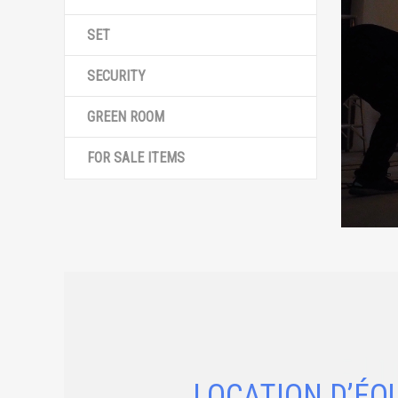
SET
SECURITY
GREEN ROOM
FOR SALE ITEMS
LOCATION D’ÉQ