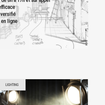
efficace
versifié
 en ligne
LIGHTING
LAMPS
STANDS