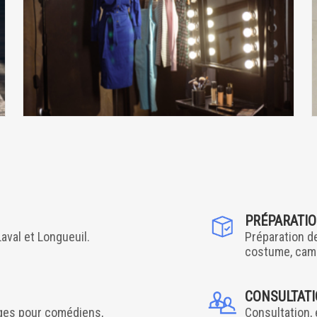
W.M.H.
CATERING
V.I.P ZONE
PRÉPARATI
Laval et Longueuil.
Préparation de
costume, cam
CONSULTAT
loges pour comédiens,
Consultation, 