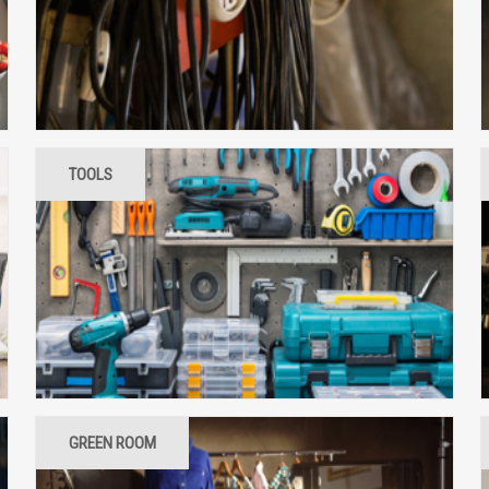
JOY
SEAWAY
TOOLS
ROADSIDE ASSISTANCE
BASE CAMP
TOOLS
TRANSPORTATION
GREEN ROOM